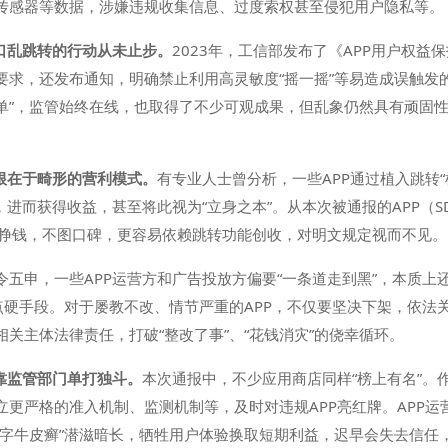
传感器等数据，涉嫌违规收集信息、过度索权甚至侵犯用户隐私等。
口乱跳转的行动从未止步。
2023年，工信部发布了《APP用户权
要求，还发布通知，明确禁止利用高灵敏度“摇一摇”等易造成误触发
“挂名单”，监管始终在线，也取得了不少可观成果，但乱象仍然具有顽固
根在于畸形的营利模式。
有专业人士曾分析，一些APP通过植入跳转
，进而获得收益，甚至将此视为“立身之本”。从本次被通报的APP（S
图挣钱，不图口碑，更容易依赖跳转功能创收，对明文规定视而不见。
令五申，一些APP运营方和广告投放方偏要“一条道走到黑”，本质
点硬手段。对于屡教不改、情节严重的APP，不仅要坚决下架，依法
关主体法律责任，打破“整改了事”、“花钱消灾”的侥幸循环。
靠监管部门单打独斗。
本次通报中，不少应用商店同样“榜上有名”。
立更严格的准入机制、监测机制等，及时对违规APP亮红牌。APP
数字牛皮癣”潜滋暗长，牺牲用户体验换取短期利益，迟早会失去信任