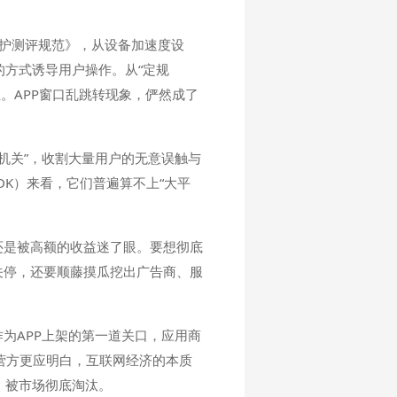
益保护测评规范》，从设备加速度设
的方式诱导用户操作。从“定规
性。APP窗口乱跳转现象，俨然成了
“机关”，收割大量用户的无意误触与
DK）来看，它们普遍算不上“大平
上还是被高额的收益迷了眼。要想彻底
关停，还要顺藤摸瓜挖出广告商、服
作为APP上架的第一道关口，应用商
运营方更应明白，互联网经济的本质
，被市场彻底淘汰。