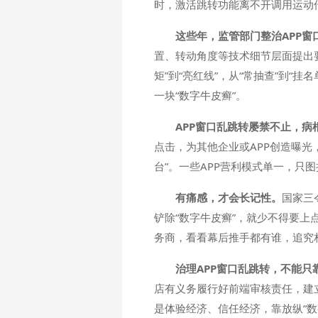
时，激活跳转功能离不开调用运动
这些年，监管部门整治APP窗
置、转动角度等技术细节层面提出
矩”到“亮红线”，从“常抽查”到
一块“数字牛皮癣”。
APP窗口乱跳转屡禁不止，病
点击，为其他企业或APP创造曝光
台”。一些APP营利模式单一，只
有痛感，才会长记性。
国家三
铲除“数字牛皮癣”，就少不得要上
务商，看看幕后推手都有谁，追究相
治理APP窗口乱跳转，不能只
店有义务履行好前端审核责任，建
是体验经济、信任经济，靠放纵“