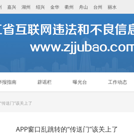
州
嘉兴
湖州
绍兴
金华
衢州
舟山
台州
丽水
举报指南
辟谣栏
曝光台
工作动态
“传送门”该关上了
APP窗口乱跳转的“传送门”该关上了