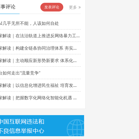
网事评论
发表评论
更多
AI几乎无所不能，人该如何自处
家解读｜在法治轨道上推进反网络暴力工作行稳致远
解读｜构建全链条协同治理体系 夯实反网络暴力法律制度基础
解读｜主动顺应新形势新要求 体系化深层次推进信息化发展
台如何走出“流量竞争”
读｜以信息化增进民生福祉 培育发展新动能——从公众和企业视角看2025年我国信息化发展特点
解读｜把握数字化网络化智能化机遇 开创信息化创新发展新局面