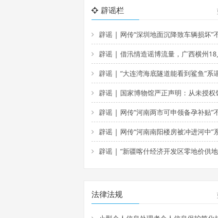
辟谣栏
辟谣 | 网传“深圳地面沉降致车辆损坏”不实（2026·08·
辟谣 | 借汛情造谣博流量，广西横州18人被依法查处（2026·08·0
辟谣 | “大连湾海底隧道能看到鲨鱼”系谣言（2026·08·
辟谣 | 国家博物馆严正声明：从未授权馆外扫码（2026·08
辟谣 | 网传“河南两市可申领备孕补贴”不实（2026·07·
辟谣 | 网传“河南南阳楼房被冲进河中”系谣言（2026·07·
辟谣 | “新疆喀什经济开发区零地价供地免租金”系谣言（2026·07·
法律法规