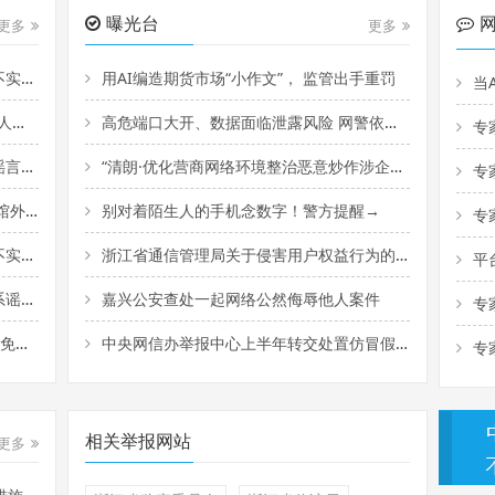
曝光台
更多
更多
06）
用AI编造期货市场“小作文”， 监管出手重罚
当
5）
高危端口大开、数据面临泄露风险 网警依法查处一未依法履行网络安全保护义务案
专
04）
“清朗·优化营商网络环境整治恶意炒作涉企信息”专项行动公开曝光一批典型案例
专家
·03）
别对着陌生人的手机念数字！警方提醒→
专家
31）
浙江省通信管理局关于侵害用户权益行为的APP（小程序）通报
平
30）
嘉兴公安查处一起网络公然侮辱他人案件
专家解
29）
中央网信办举报中心上半年转交处置仿冒假冒网站759个
专家
相关举报网站
更多