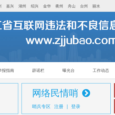
州
嘉兴
湖州
绍兴
金华
衢州
舟山
台州
丽水
举报指南
辟谣栏
曝光台
工作动态
网络民情哨
哨兵专区
注册
|
登录