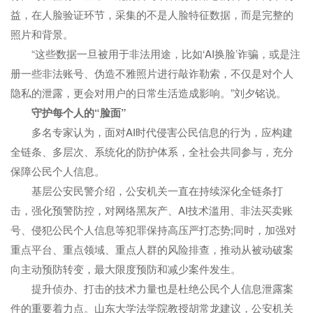
益，在人脸验证环节，采集的不是人脸特征数据，而是完整的
照片和背景。
“这些数据一旦被用于非法用途，比如‘AI换脸’诈骗，或是注
册一些非法账号、伪造不雅照片进行敲诈勒索，不仅是对个人
隐私的泄露，更会对用户的日常生活造成影响。”刘夕铭说。
守护每个人的“脸面”
多名专家认为，面对AI时代侵害公民信息的行为，应构建
全链条、多层次、系统化的防护体系，全社会共同参与，充分
保障公民个人信息。
基层公安民警介绍，公安机关一直在持续深化全链条打
击，强化预警防控，对网络黑灰产、AI技术滥用、非法买卖账
号、侵犯公民个人信息等犯罪保持高压严打态势;同时，加强对
重点平台、重点领域、重点人群的风险排查，推动从被动破案
向主动预防转变，最大限度预防和减少案件发生。
提升侦办、打击的技术力量也是杜绝公民个人信息泄露案
件的重要着力点。山东大学法学院教授胡常龙建议，公安机关