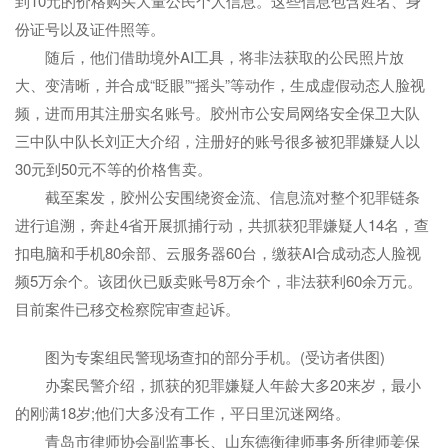
到10元的价格购买大量公民个人信息。这些信息包含姓名、身
份证号以及证件照等。
随后，他们借助境外AI工具，将非法获取的公民照片放
大、变清晰，并合成“眨眼”“摇头”等动作，生成虚假动态人脸视
频，进而用其注册实名账号。胶州市公安局网络安全保卫大队
三中队中队长刘正大介绍，注册好的账号很多被犯罪嫌疑人以
30元到50元不等的价格售卖。
截至案发，胶州公安围绕资金流、信息流对整个犯罪链条
进行追溯，奔赴4省开展抓捕行动，共抓获犯罪嫌疑人14名，查
扣电脑和手机80余部、云服务器60台，缴获AI合成动态人脸视
频5万余个。该团伙已贩卖账号8万余个，非法获利60余万元。
目前案件已移交检察院审查起诉。
图为专案组民警现场查扣的部分手机。(受访者供图)
办案民警介绍，抓获的犯罪嫌疑人年龄大多20来岁，最小
的刚满18岁;他们大多没有工作，平日里沉迷网络。
青岛市律师协会副监事长、山东德衡律师事务所律师姜保