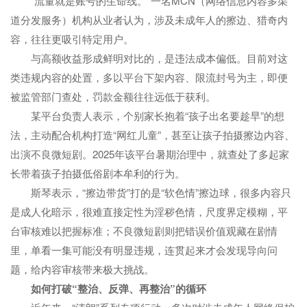
“流量就是账号的生命线。”一名MCN（网络信息内容多渠
道分发服务）机构从业者认为，涉及未成年人的擦边、猎奇内
容，往往更吸引特定用户。
与高额收益形成鲜明对比的，是违法成本偏低。目前对这
类违规内容的处置，多以平台下架内容、限流封号为主，即便
被监管部门查处，罚款金额往往远低于获利。
某平台负责人表示，个别家长抱着“孩子出名要趁早”的想
法，主动配合机构打造“网红儿童”，甚至让孩子拍摄擦边内容、
出演不良微短剧。2025年该平台暑期治理中，就查处了多起家
长带着孩子拍摄低俗剧本牟利的行为。
斯琴表示，“擦边带货”打的是“软色情”擦边球，很多内容只
是成人化暗示，很难直接定性为淫秽色情，尺度界定模糊，平
台审核难以把握标准；不良微短剧则把错误价值观藏在剧情
里，单看一集可能没有明显违规，连贯起来才会发现导向问
题，给内容审核带来极大挑战。
如何打破“整治、反弹、再整治”的循环