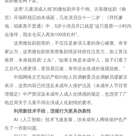
该剧被全网下架。
这类“儿童演成人戏”的微短剧并非个例。古装微短剧《偷
宫》开场即残忍凶杀场面，几名演员仅十一二岁；《拜托爹
地，咱家真不普通》中，5岁小演员开口就是“这只股票一小时内
会涨停，我全仓买入再加100倍杠杆”。
这类微短剧损害的，不仅仅是参演儿童的身心健康。有专
家认为，这类微短剧依靠密集剧情反转抓住注意力，加上算法
推荐，本身就容易“上头”，“如果主角是未成年人，孩子们看了
之后代入感更强，更容易沉迷，有些还会造成价值观扭曲。”
中国网络文艺知识产权纠纷人民调解委员会调解员缪蒙京
表示，这类内容已经违反未成年人保护法及《未成年人节目管
理规定》中严禁渲染未成年人成人化情感的规定，也违背了广
电总局关于儿童不得出演成人化剧情的要求。
利用新技术手段，违规行为更具伪装性
AI（人工智能）技术飞速发展，涉未成年人网络保护也产
生了一些新问题。