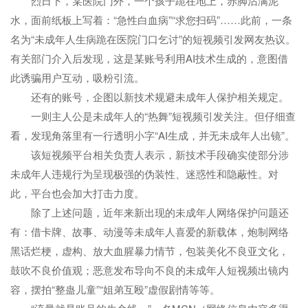
烈日下，某医院门外，一个孩子跪在地上，赤脚沾满泥
水，面前纸板上写着：“急性白血病”“求您扫码”……此前，一条
名为“未成年人生病跪在医院门口乞讨”的短视频引发网友热议。
有关部门介入后发现，这是某账号利用AI技术生成的，意图借
此诱骗用户互动，吸粉引流。
还有的账号，企图以新技术规避未成年人保护相关规定。
一则主人公是未成年人的“热舞”短视频引发关注。但仔细查
看，发现角落里有一行透明小字“AI生成，并无未成年人出镜”。
该短视频平台相关负责人表示，新技术手段确实使部分涉
未成年人违规行为呈现极强的伪装性、迷惑性和隐蔽性。对
此，平台也会加大打击力度。
除了上述问题，近年来新出现的未成年人网络保护问题还
有：借卡牌、故事、动漫等未成年人喜爱的新载体，炮制网络
黑话烂梗，虚构、放大血腥暴力情节，包装美化不良亚文化，
鼓吹不良价值观；恶意发布导向不良的未成年人短视频出镜内
容，摆拍“整蛊儿童”“姐弟互殴”虚假剧情等等。