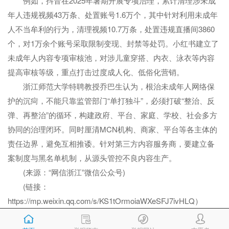
例如，抖音在2025年暑期开展专项治理，累计清理涉未成
年人违规视频43万条、处置账号1.6万个，其中针对利用未成年
人不当牟利的行为，清理视频10.7万条，处置违规直播间3860
个，对1万余个账号采取限制变现、封禁等处罚。小红书建立了
未成年人内容专项审核池，对涉儿童穿搭、内衣、泳衣等内容
提高审核等级，重点打击过度成人化、低俗化营销。
浙江师范大学特聘教授乔巴生认为，根治未成年人网络保
护的沉疴，不能只靠监管部门“单打独斗”，必须打破“整治、反
弹、再整治”的循环，构建政府、平台、家庭、学校、社会多方
协同的治理闭环。同时厘清MCN机构、商家、平台等各主体的
责任边界，避免互相推诿。针对第三方内容服务商，要建立备
案制度与黑名单机制，从源头管控不良内容生产。
(来源：“网信浙江”微信公众号)
(链接：
https://mp.weixin.qq.com/s/KS1tOrmoiaWXeSFJ7ivHLQ）