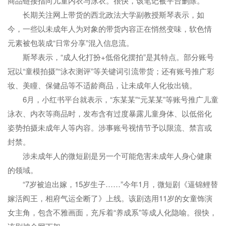
商品链接指向儿童内衣与泳衣。很快，该笔记被平台删除。
长期关注网上带货的西北政法大学副教授斯琴表示，如
今，一些以未成年人为对象的带货内容正在悄然变味，软色情
元素被包装成“日常分享”混入信息流。
斯琴表示，“成人化打扮+低俗化摆拍”是其特点。部分账号
冠以“童模拍摄”“泳衣测评”等关键词引流带货；还有账号推广彩
妆、美瞳、保健品等不适龄商品，让未成年人化妆出镜。
6月，小红书平台就表示，“东某某”“元某某”等账号推广儿童
泳衣、内衣等商品时，发布含有过度暴露儿童身体、以低俗化
姿势拍摄未成年人等内容。涉事账号视情节予以限流、禁言或
封禁。
涉未成年人的微短剧是另一个可能危害未成年人身心健康
的领域。
“7岁被迫出嫁，15岁生子……”今年1月，微短剧《逼锦鲤替
嫁活阎王，相府气运全断了》上线。该剧选用11岁的女童饰演
女主角，包含不雅画面，充斥着“养成系”等成人化隐喻。很快，