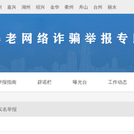
州
嘉兴
湖州
绍兴
金华
衢州
舟山
台州
丽水
举报指南
辟谣栏
曝光台
工作动态
实名举报